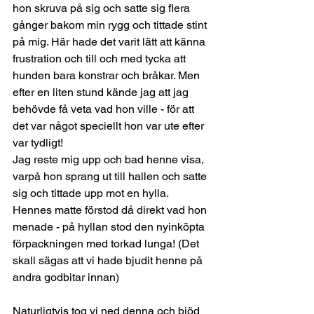
hon skruva på sig och satte sig flera 
gånger bakom min rygg och tittade stint 
på mig. Här hade det varit lätt att känna 
frustration och till och med tycka att 
hunden bara konstrar och bråkar. Men 
efter en liten stund kände jag att jag 
behövde få veta vad hon ville - för att 
det var något speciellt hon var ute efter 
var tydligt! 
Jag reste mig upp och bad henne visa, 
varpå hon sprang ut till hallen och satte 
sig och tittade upp mot en hylla. 
Hennes matte förstod då direkt vad hon 
menade - på hyllan stod den nyinköpta 
förpackningen med torkad lunga! (Det 
skall sägas att vi hade bjudit henne på 
andra godbitar innan)
Naturligtvis tog vi ned denna och bjöd 