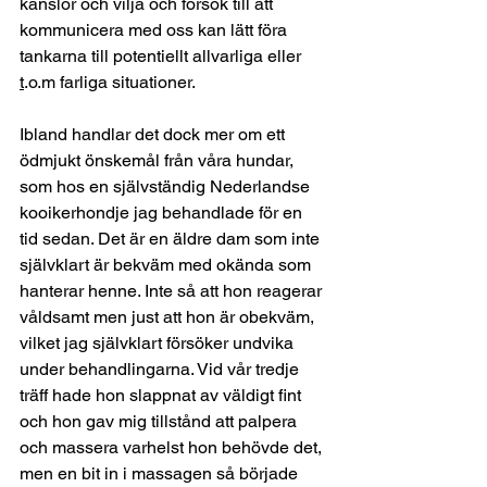
känslor och vilja och försök till att 
kommunicera med oss kan lätt föra 
tankarna till potentiellt allvarliga eller 
t
.o.m farliga situationer. 
Ibland handlar det dock mer om ett 
ödmjukt önskemål från våra hundar, 
som hos en självständig Nederlandse 
kooikerhondje jag behandlade för en 
tid sedan. Det är en äldre dam som inte 
självklart är bekväm med okända som 
hanterar henne. Inte så att hon reagerar 
våldsamt men just att hon är obekväm, 
vilket jag självklart försöker undvika 
under behandlingarna. Vid vår tredje 
träff hade hon slappnat av väldigt fint 
och hon gav mig tillstånd att palpera 
och massera varhelst hon behövde det, 
men en bit in i massagen så började 