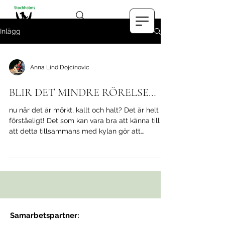
Inlägg
Anna Lind Dojcinovic
BLIR DET MINDRE RÖRELSE…
nu när det är mörkt, kallt och halt? Det är helt
förståeligt! Det som kan vara bra att känna till är
att detta tillsammans med kylan gör att
ledvätskan inte går ut lika effektivt till lederna
och att blodcirkulation och lymfcirkulation blir
trögare. En hund med artros får ofta mer ont i
sina leder av kylan. Ett sätt att hjälpa din hund
är att själv massera den, eller låta den få
massage mer frekvent. Massagen ökar
blodcirkulationen, lymfcirkulationen och verkar
Samarbetspartner:
smärtlindrande