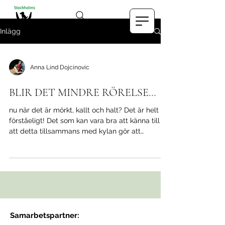
Inlägg
Anna Lind Dojcinovic
BLIR DET MINDRE RÖRELSE…
nu när det är mörkt, kallt och halt? Det är helt
förståeligt! Det som kan vara bra att känna till är
att detta tillsammans med kylan gör att
ledvätskan inte går ut lika effektivt till lederna
och att blodcirkulation och lymfcirkulation blir
trögare. En hund med artros får ofta mer ont i
sina leder av kylan. Ett sätt att hjälpa din hund
är att själv massera den, eller låta den få
massage mer frekvent. Massagen ökar
blodcirkulationen, lymfcirkulationen och verkar
Samarbetspartner:
smärtlindrande