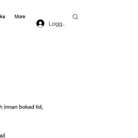
ka
More
Logga in
h innan bokad tid,
ail