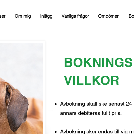
ser
Om mig
Inlägg
Vanliga frågor
Omdömen
Bo
BOKNINGS
VILLKOR
Avbokning skall ske senast 24 
annars debiteras fullt pris.
Avbokning sker endas till via m