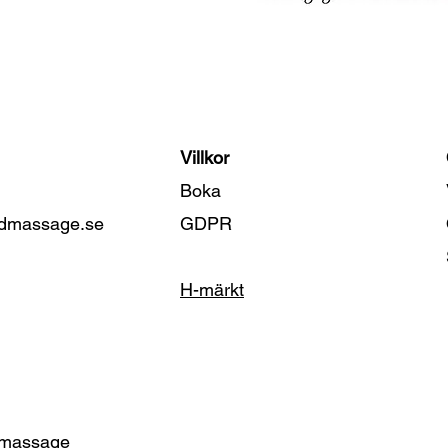
Villkor
Boka
dmassage.se
GDPR
H-märkt
dmassage